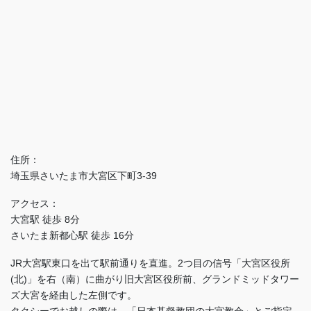
住所：
埼玉県さいたま市大宮区下町3-39
アクセス：
大宮駅 徒歩 8分
さいたま新都心駅 徒歩 16分
JR大宮駅東口を出て駅前通りを直進。2つ目の信号「大宮区役所
(北)」を右（南）に曲がり旧大宮区役所前、グランドミッドタワー
ズ大宮を経由した左側です。
タクシーでお越しの際は、「日本基督教団の大宮教会」とご指定