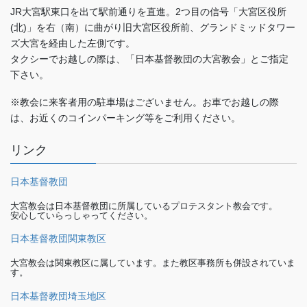
JR大宮駅東口を出て駅前通りを直進。2つ目の信号「大宮区役所
(北)」を右（南）に曲がり旧大宮区役所前、グランドミッドタワー
ズ大宮を経由した左側です。
タクシーでお越しの際は、「日本基督教団の大宮教会」とご指定
下さい。
※教会に来客者用の駐車場はございません。お車でお越しの際
は、お近くのコインパーキング等をご利用ください。
リンク
日本基督教団
大宮教会は日本基督教団に所属しているプロテスタント教会です。
安心していらっしゃってください。
日本基督教団関東教区
大宮教会は関東教区に属しています。また教区事務所も併設されていま
す。
日本基督教団埼玉地区