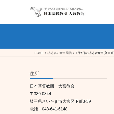
コ
ナ
ン
ビ
テ
ゲ
ン
ー
ツ
シ
へ
ョ
ス
ン
キ
に
ッ
移
HOME
祈祷会の音声配信
7月6日の祈祷会音声(聖書
プ
動
住所
日本基督教団 大宮教会
〒330-0844
埼玉県さいたま市大宮区下町3-39
電話：048-641-6148