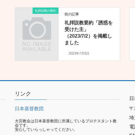
礼拝説教の要約
前の記事
礼拝説教要約「誘惑を
受けた主」
（2023/7/2）を掲載し
ました
2023年7月5日
リンク
日
日本基督教団
〒3
埼
大宮教会は日本基督教団に所属しているプロテスタント教
会です。
電
安心していらっしゃってください。