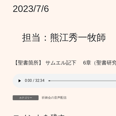
2023/7/6
担当：熊江秀一牧師
【聖書箇所】 サムエル記下 6章（聖書研
祈祷会の音声配信
カテゴリー