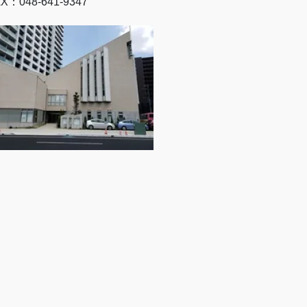
X：048-641-9347