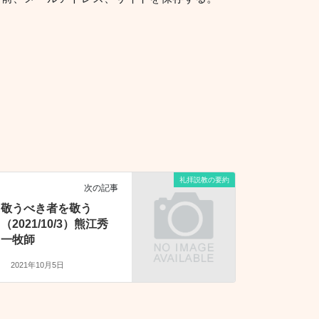
礼拝説教の要約
次の記事
敬うべき者を敬う
（2021/10/3）熊江秀
一牧師
2021年10月5日