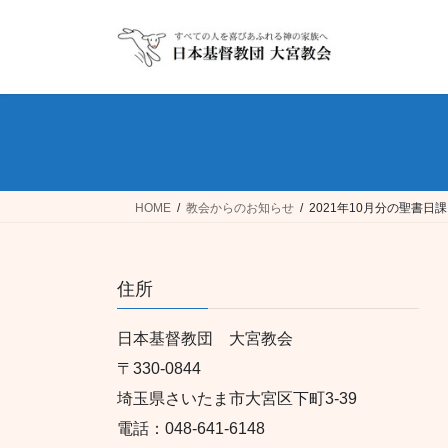
コ
ナ
ン
ビ
テ
ゲ
ン
ー
ツ
シ
へ
ョ
ス
ン
キ
に
ッ
移
HOME
教会からのお知らせ
2021年10月分の聖書日
プ
動
住所
日本基督教団 大宮教会
〒330-0844
埼玉県さいたま市大宮区下町3-39
電話：048-641-6148