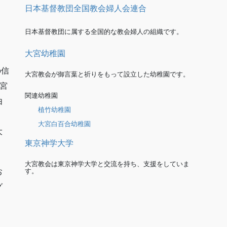
日本基督教団全国教会婦人会連合
日本基督教団に属する全国的な教会婦人の組織です。
大宮幼稚園
の信
大宮教会が御言葉と祈りをもって設立した幼稚園です。
宮
関連幼稚園
由
植竹幼稚園
大宮白百合幼稚園
大
東京神学大学
大宮教会は東京神学大学と交流を持ち、支援をしていま
す。
お
グ