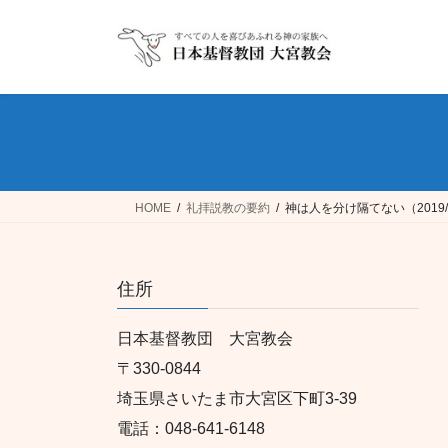
コ
ナ
ン
ビ
テ
ゲ
ン
ー
ツ
シ
へ
ョ
ス
ン
キ
に
ッ
移
HOME
礼拝説教の要約
神は人を分け隔てない（2019/
プ
動
住所
日本基督教団 大宮教会
〒330-0844
埼玉県さいたま市大宮区下町3-39
電話：048-641-6148