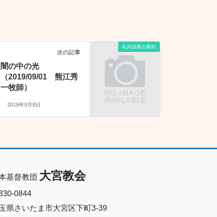
礼拝説教の要約
次の記事
闇の中の光
（2019/09/01 熊江秀
一牧師）
2019年9月8日
大宮教会
本基督教団
30-0844
玉県さいたま市大宮区下町3-39