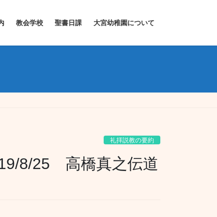
内
教会学校
聖書日課
大宮幼稚園について
礼拝説教の要約
9/8/25 高橋真之伝道