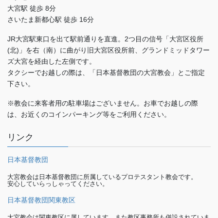
大宮駅 徒歩 8分
さいたま新都心駅 徒歩 16分
JR大宮駅東口を出て駅前通りを直進。2つ目の信号「大宮区役所
(北)」を右（南）に曲がり旧大宮区役所前、グランドミッドタワー
ズ大宮を経由した左側です。
タクシーでお越しの際は、「日本基督教団の大宮教会」とご指定
下さい。
※教会に来客者用の駐車場はございません。お車でお越しの際
は、お近くのコインパーキング等をご利用ください。
リンク
日本基督教団
大宮教会は日本基督教団に所属しているプロテスタント教会です。
安心していらっしゃってください。
日本基督教団関東教区
大宮教会は関東教区に属しています。また教区事務所も併設されていま