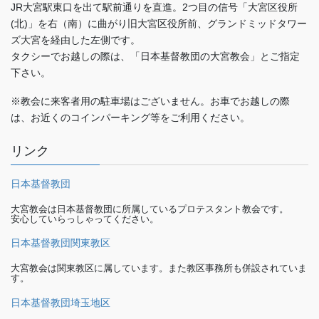
JR大宮駅東口を出て駅前通りを直進。2つ目の信号「大宮区役所
(北)」を右（南）に曲がり旧大宮区役所前、グランドミッドタワー
ズ大宮を経由した左側です。
タクシーでお越しの際は、「日本基督教団の大宮教会」とご指定
下さい。
※教会に来客者用の駐車場はございません。お車でお越しの際
は、お近くのコインパーキング等をご利用ください。
リンク
日本基督教団
大宮教会は日本基督教団に所属しているプロテスタント教会です。
安心していらっしゃってください。
日本基督教団関東教区
大宮教会は関東教区に属しています。また教区事務所も併設されていま
す。
日本基督教団埼玉地区