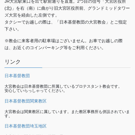
JR大宮駅東口を出て駅前通りを直進。2つ目の信号「大宮区役所
(北)」を右（南）に曲がり旧大宮区役所前、グランドミッドタワー
ズ大宮を経由した左側です。
タクシーでお越しの際は、「日本基督教団の大宮教会」とご指定
下さい。
※教会に来客者用の駐車場はございません。お車でお越しの際
は、お近くのコインパーキング等をご利用ください。
リンク
日本基督教団
大宮教会は日本基督教団に所属しているプロテスタント教会です。
安心していらっしゃってください。
日本基督教団関東教区
大宮教会は関東教区に属しています。また教区事務所も併設されていま
す。
日本基督教団埼玉地区