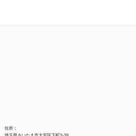
アクセス
住所：
埼玉県さいたま市大宮区下町3-39