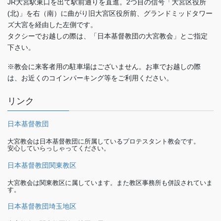
JR大宮駅東口を出て駅前通りを直進。2つ目の信号「大宮区役所
(北)」を右（南）に曲がり旧大宮区役所前、グランドミッドタワー
ズ大宮を経由した左側です。
タクシーでお越しの際は、「日本基督教団の大宮教会」とご指定
下さい。
※教会に来客者用の駐車場はございません。お車でお越しの際
は、お近くのコインパーキング等をご利用ください。
リンク
日本基督教団
大宮教会は日本基督教団に所属しているプロテスタント教会です。
安心していらっしゃってください。
日本基督教団関東教区
大宮教会は関東教区に属しています。また教区事務所も併設されていま
す。
日本基督教団埼玉地区