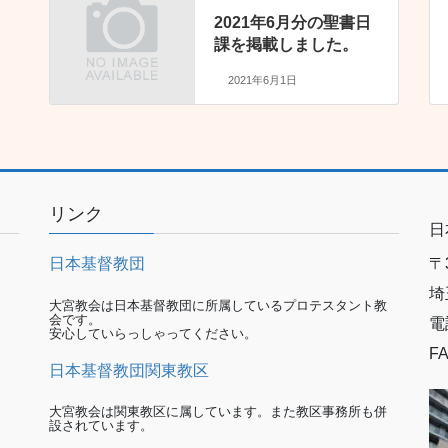
2021年6月分の聖書日
課を掲載しました。
2021年6月1日
リンク
日
日本基督教団
〒3
埼
大宮教会は日本基督教団に所属しているプロテスタント教
会です。
電
安心していらっしゃってください。
FA
日本基督教団関東教区
大宮教会は関東教区に属しています。また教区事務所も併
設されています。