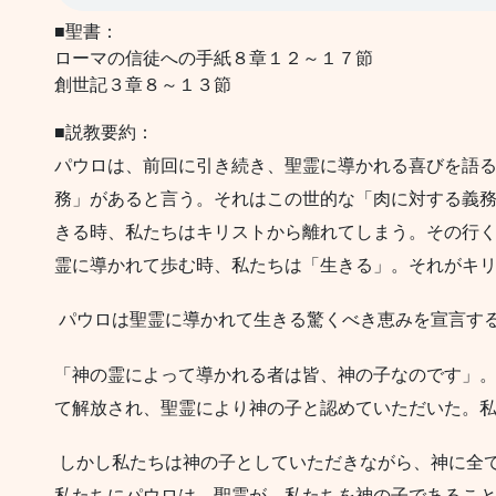
■聖書：
ローマの信徒への手紙８章１２～１７節
創世記３章８～１３節
■説教要約：
パウロは、前回に引き続き、聖霊に導かれる喜びを語
務」があると言う。それはこの世的な「肉に対する義
きる時、私たちはキリストから離れてしまう。その行
霊に導かれて歩む時、私たちは「生きる」。それがキ
パウロは聖霊に導かれて生きる驚くべき恵みを宣言す
「神の霊によって導かれる者は皆、神の子なのです」
て解放され、聖霊により神の子と認めていただいた。私
しかし私たちは神の子としていただきながら、神に全
私たちにパウロは、聖霊が、私たちを神の子であるこ