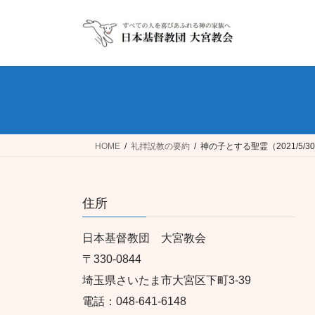
コ
ナ
ン
ビ
テ
ゲ
ン
ー
ツ
シ
へ
ョ
ス
ン
キ
に
ッ
移
HOME
礼拝説教の要約
神の子とする聖霊（2021/5/
プ
動
住所
日本基督教団 大宮教会
〒330-0844
埼玉県さいたま市大宮区下町3-39
電話：048-641-6148