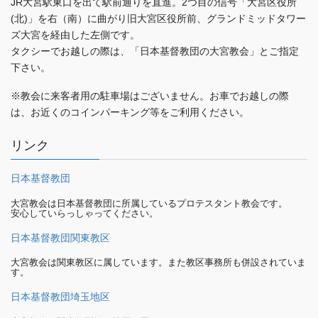
JR大宮駅東口を出て駅前通りを直進。2つ目の信号「大宮区役所
(北)」を右（南）に曲がり旧大宮区役所前、グランドミッドタワー
ズ大宮を経由した左側です。
タクシーでお越しの際は、「日本基督教団の大宮教会」とご指定
下さい。
※教会に来客者用の駐車場はございません。お車でお越しの際
は、お近くのコインパーキング等をご利用ください。
リンク
日本基督教団
大宮教会は日本基督教団に所属しているプロテスタント教会です。
安心していらっしゃってください。
日本基督教団関東教区
大宮教会は関東教区に属しています。また教区事務所も併設されていま
す。
日本基督教団埼玉地区