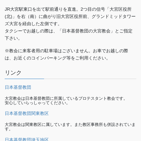
JR大宮駅東口を出て駅前通りを直進。2つ目の信号「大宮区役所
(北)」を右（南）に曲がり旧大宮区役所前、グランドミッドタワー
ズ大宮を経由した左側です。
タクシーでお越しの際は、「日本基督教団の大宮教会」とご指定
下さい。
※教会に来客者用の駐車場はございません。お車でお越しの際
は、お近くのコインパーキング等をご利用ください。
リンク
日本基督教団
大宮教会は日本基督教団に所属しているプロテスタント教会です。
安心していらっしゃってください。
日本基督教団関東教区
大宮教会は関東教区に属しています。また教区事務所も併設されていま
す。
日本基督教団埼玉地区