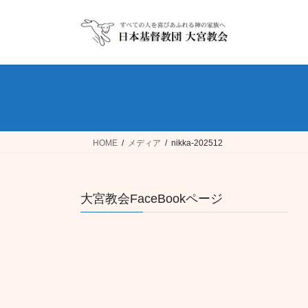
コ
ナ
ン
ビ
テ
ゲ
ン
ー
ツ
シ
へ
ョ
ス
ン
キ
に
ッ
移
HOME
メディア
nikka-202512
プ
動
大宮教会FaceBookページ