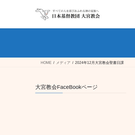
コ
ナ
ン
ビ
テ
ゲ
ン
ー
ツ
シ
へ
ョ
ス
ン
キ
に
ッ
移
HOME
メディア
2024年12月大宮教会聖書日課
プ
動
大宮教会FaceBookページ