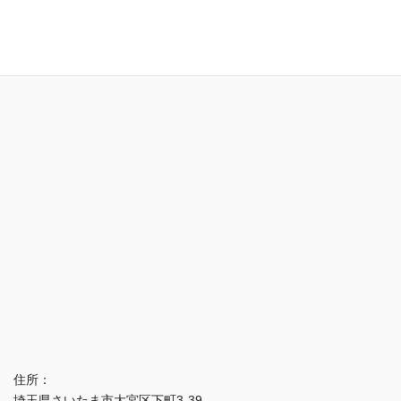
アクセス
住所：
埼玉県さいたま市大宮区下町3-39